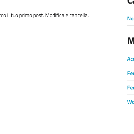
C
cco il tuo primo post. Modifica e cancella,
No
M
Ac
Fe
Fe
Wo