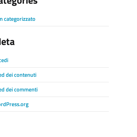
ategories
n categorizzato
eta
cedi
ed dei contenuti
ed dei commenti
rdPress.org