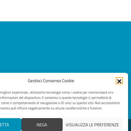
Gestisci Consenso Cookie
e migliori esperienze, utilizziamo tecnologie come i cookie per memorizzare e/o
 informazioni del dispositivo. Il consenso a queste tecnologie ci permetterà di
i come il comportamento di navigazione o ID unici su questo sito. Non acconsentire
consenso può influire negativamente su alcune caratteristiche e funzioni.
ETTA
NEGA
VISUALIZZA LE PREFERENZE
© 2026 Comune di Bulgarograsso - Prenotazioni